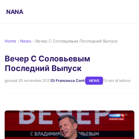
NANA
Home
›
News
›
Вечер С Соловьевым Последний Выпуск
Вечер С Соловьевым
Последний Выпуск
giovedì 20 novembre 2025
Di Francesca Conti
15 min di lettura
NEWS