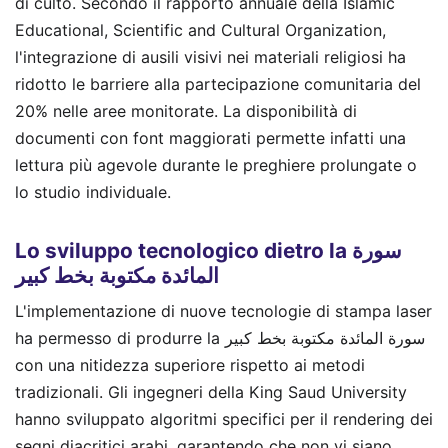
di culto. Secondo il rapporto annuale della Islamic
Educational, Scientific and Cultural Organization,
l'integrazione di ausili visivi nei materiali religiosi ha
ridotto le barriere alla partecipazione comunitaria del
20% nelle aree monitorate. La disponibilità di
documenti con font maggiorati permette infatti una
lettura più agevole durante le preghiere prolungate o
lo studio individuale.
Lo sviluppo tecnologico dietro la سورة
المائدة مكتوبة بخط كبير
L'implementazione di nuove tecnologie di stampa laser
ha permesso di produrre la سورة المائدة مكتوبة بخط كبير
con una nitidezza superiore rispetto ai metodi
tradizionali. Gli ingegneri della King Saud University
hanno sviluppato algoritmi specifici per il rendering dei
segni diacritici arabi, garantendo che non vi siano