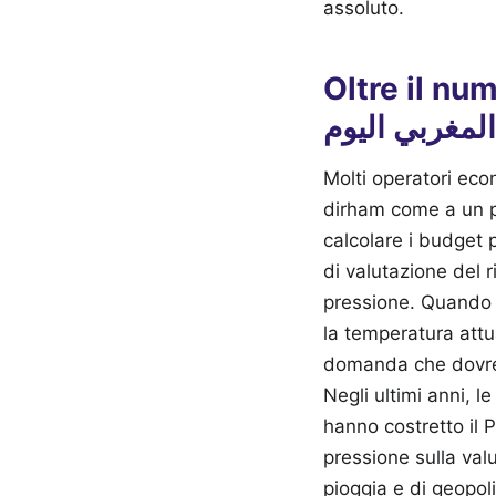
assoluto.
Oltre il numero della
المغربي اليوم
Molti operatori econ
dirham come a un po
calcolare i budget 
di valutazione del 
pressione. Quando cerchi su internet لمغربي اليوم
la temperatura attu
domanda che dovres
Negli ultimi anni, l
hanno costretto il P
pressione sulla val
pioggia e di geopoli