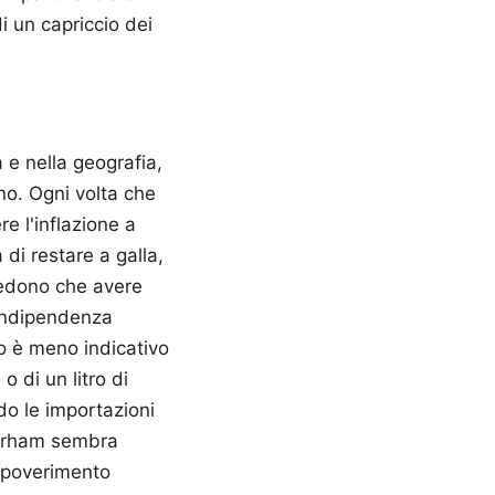
i un capriccio dei
a e nella geografia,
no. Ogni volta che
e l'inflazione a
di restare a galla,
redono che avere
'indipendenza
mo è meno indicativo
o di un litro di
ndo le importazioni
 dirham sembra
impoverimento