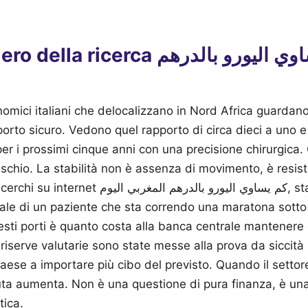
 ricerca كم يساوي اليورو بالدرهم
omici italiani che delocalizzano in Nord Africa guardano 
rto sicuro. Vedono quel rapporto di circa dieci a uno 
per i prossimi cinque anni con una precisione chirurgica.
rischio. La stabilità non è assenza di movimento, è resis
كم يساوي اليورو بالدرهم ا, stai guardando solo
ale di un paziente che sta correndo una maratona sotto i
ti porti è quanto costa alla banca centrale mantenere
e riserve valutarie sono state messe alla prova da siccit
aese a importare più cibo del previsto. Quando il settore
uta aumenta. Non è una questione di pura finanza, è un
tica.