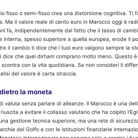
io fisso o semi-fisso crea una distorsione cognitiva. Ti 
ca. Ma il valore reale di cento euro in Marocco oggi è ra
nni fa, indipendentemente dal fatto che il tasso di cambi
ne interna, spesso superiore a quella europea, erode il p
tre il cambio ti dice che i tuoi euro valgono sempre la st
ti dice che quei dirham comprano molto meno. Questo è 
scontra con la vita quotidiana. Se non consideri il differ
alisi del valore è carta straccia.
 dietro la moneta
di valuta senza parlare di alleanze. Il Marocco è una d
iuscita a evitare il collasso valutario che ha colpito l'Egi
una gestione tecnica superiore, ma una rete di sicurezza
rchie del Golfo e con le istituzioni finanziarie internazio
onetario Internazionale non servono solo a coprire i buc