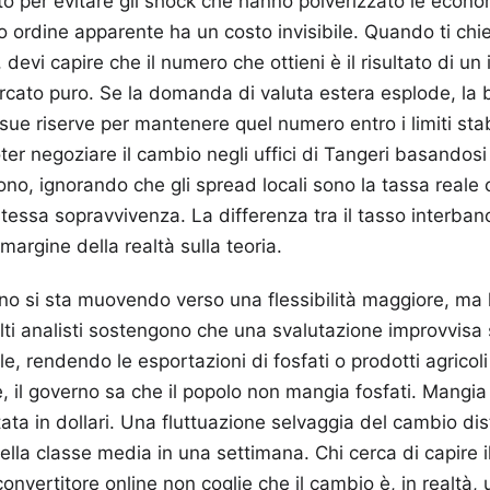
o per evitare gli shock che hanno polverizzato le economi
dine apparente ha un costo invisibile. Quando ti chiedi ساوي اليورو
rcato puro. Se la domanda di valuta estera esplode, la 
sue riserve per mantenere quel numero entro i limiti stabil
poter negoziare il cambio negli uffici di Tangeri basandos
ono, ignorando che gli spread locali sono la tassa reale 
tessa sopravvivenza. La differenza tra il tasso interban
 margine della realtà sulla teoria.
no si sta muovendo verso una flessibilità maggiore, ma l
Molti analisti sostengono che una svalutazione improvvisa
le, rendendo le esportazioni di fosfati o prodotti agricol
, il governo sa che il popolo non mangia fosfati. Mangi
ata in dollari. Una fluttuazione selvaggia del cambio di
ella classe media in una settimana. Chi cerca di capire i
onvertitore online non coglie che il cambio è, in realtà, 