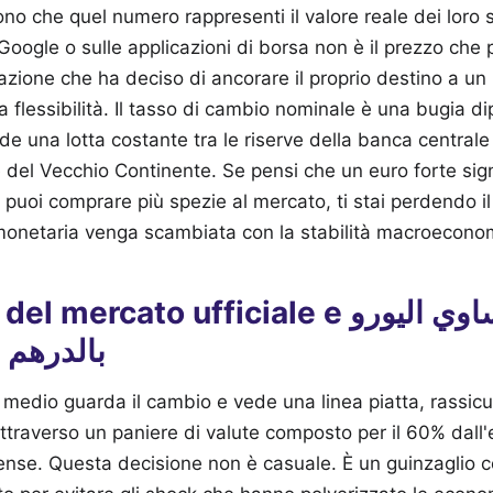
no che quel numero rappresenti il valore reale dei loro s
oogle o sulle applicazioni di borsa non è il prezzo che p
 nazione che ha deciso di ancorare il proprio destino a u
 flessibilità. Il tasso di cambio nominale è una bugia di
e una lotta costante tra le riserve della banca centrale
e del Vecchio Continente. Se pensi che un euro forte sign
uoi comprare più spezie al mercato, ti stai perdendo il
monetaria venga scambiata con la stabilità macroecono
mercato ufficiale e كم يساوي اليورو
بالدرهم 
o medio guarda il cambio e vede una linea piatta, rassicu
attraverso un paniere di valute composto per il 60% dall'
tense. Questa decisione non è casuale. È un guinzaglio 