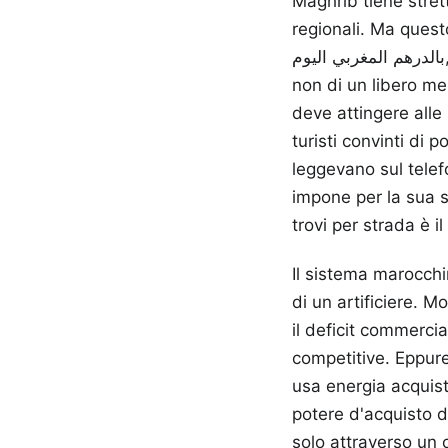
Maghrib tiene strett
regionali. Ma questo or
بالدرهم المغربي اليوم, devi capire che il numero che ottieni è il risultato di un intervento attivo,
non di un libero me
deve attingere alle 
turisti convinti di 
leggevano sul telef
impone per la sua s
trovi per strada è il
Il sistema marocchi
di un artificiere. 
il deficit commercia
competitive. Eppure
usa energia acquist
potere d'acquisto d
solo attraverso un c