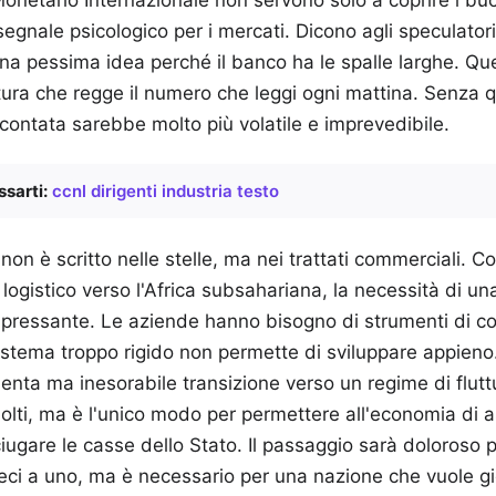
egnale psicologico per i mercati. Dicono agli speculato
una pessima idea perché il banco ha le spalle larghe. Q
tura che regge il numero che leggi ogni mattina. Senza q
scontata sarebbe molto più volatile e imprevedibile.
sarti:
ccnl dirigenti industria testo
 non è scritto nelle stelle, ma nei trattati commerciali. C
gistico verso l'Africa subsahariana, la necessità di u
à pressante. Le aziende hanno bisogno di strumenti di co
stema troppo rigido non permette di sviluppare appieno
enta ma inesorabile transizione verso un regime di flut
ti, ma è l'unico modo per permettere all'economia di ass
iugare le casse dello Stato. Il passaggio sarà doloroso p
ieci a uno, ma è necessario per una nazione che vuole g