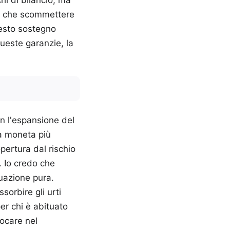
ri che scommettere
uesto sostegno
ueste garanzie, la
on l'espansione del
na moneta più
pertura dal rischio
. Io credo che
tuazione pura.
orbire gli urti
er chi è abituato
iocare nel