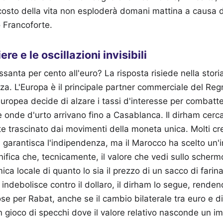
costo della vita non esploderà domani mattina a causa d
 Francoforte.
ere e le oscillazioni invisibili
ssanta per cento all'euro? La risposta risiede nella stori
nza. L'Europa è il principale partner commerciale del Reg
uropea decide di alzare i tassi d'interesse per combatter
e onde d'urto arrivano fino a Casablanca. Il dirham cerca 
te trascinato dai movimenti della moneta unica. Molti c
 garantisca l'indipendenza, ma il Marocco ha scelto un
gnifica che, tecnicamente, il valore che vedi sullo scher
ca locale di quanto lo sia il prezzo di un sacco di farina 
i indebolisce contro il dollaro, il dirham lo segue, rende
ose per Rabat, anche se il cambio bilaterale tra euro e
un gioco di specchi dove il valore relativo nasconde un 