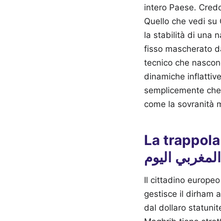
intero Paese. Credo
Quello che vedi su G
la stabilità di una
fisso mascherato da
tecnico che nascond
dinamiche inflattiv
semplicemente che p
come la sovranità 
La trappola del 
المغربي اليوم
Il cittadino europe
gestisce il dirham 
dal dollaro statuni