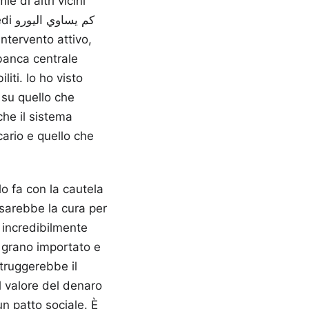
e di altri vicini
كم ي
banca centrale
iti. Io ho visto
i su quello che
che il sistema
cario e quello che
o fa con la cautela
 sarebbe la cura per
i incredibilmente
a grano importato e
struggerebbe il
l valore del denaro
un patto sociale. È