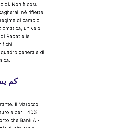
oldi. Non è così.
agherai, né riflette
n regime di cambio
plomatica, un velo
 di Rabat e le
ifichi
 quadro generale di
mica.
rante. Il Marocco
euro e per il 40%
corto che Bank Al-