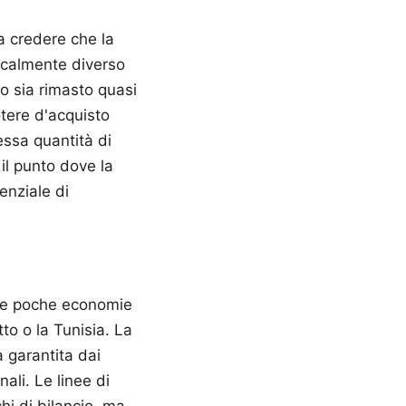
fa credere che la
dicalmente diverso
o sia rimasto quasi
otere d'acquisto
essa quantità di
il punto dove la
enziale di
elle poche economie
tto o la Tunisia. La
 garantita dai
nali. Le linee di
hi di bilancio, ma