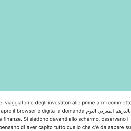
i viaggiatori e degli investitori alle prime armi commett
r e digita la domanda كم يساوي اليورو بالدرهم المغربي اليوم per
ie finanze. Si siedono davanti allo schermo, osservano il 
e pensano di aver capito tutto quello che c'è da sapere s