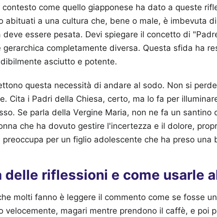
n contesto come quello giapponese ha dato a queste rifle
mo abituati a una cultura che, bene o male, è imbevuta di s
a deve essere pesata. Devi spiegare il concetto di "Padr
 e gerarchica completamente diversa. Questa sfida ha reso
dibilmente asciutto e potente.
lettono questa necessità di andare al sodo. Non si perde 
e. Cita i Padri della Chiesa, certo, ma lo fa per illumin
sso. Se parla della Vergine Maria, non ne fa un santino 
nna che ha dovuto gestire l'incertezza e il dolore, pro
i preoccupa per un figlio adolescente che ha preso una 
a delle riflessioni e come usarle 
he molti fanno è leggere il commento come se fosse una
o velocemente, magari mentre prendono il caffè, e poi p