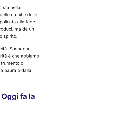
o sta nella
elle email e delle
plicata alla fede.
produci, ma da un
o spirito.
licità. Spendono
erità è che abbiamo
 strumento di
la paura o dalla
Oggi fa la