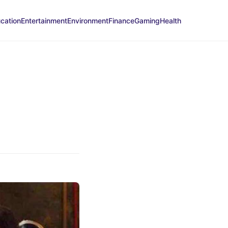
cation
Entertainment
Environment
Finance
Gaming
Health