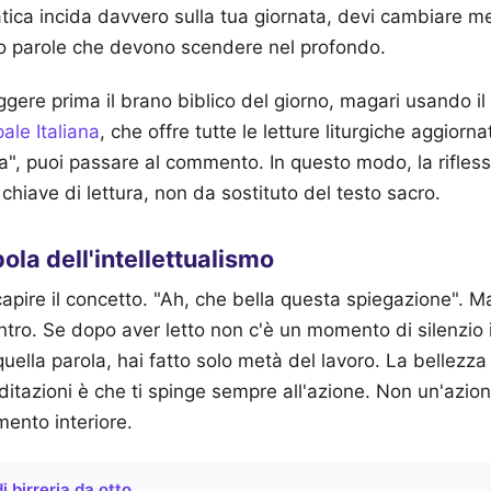
tica incida davvero sulla tua giornata, devi cambiare me
no parole che devono scendere nel profondo.
gere prima il brano biblico del giorno, magari usando il s
ale Italiana
, che offre tutte le letture liturgiche aggiorn
da", puoi passare al commento. In questo modo, la rifles
chiave di lettura, non da sostituto del testo sacro.
pola dell'intellettualismo
capire il concetto. "Ah, che bella questa spiegazione". M
ntro. Se dopo aver letto non c'è un momento di silenzio i
 quella parola, hai fatto solo metà del lavoro. La bellezza
itazioni è che ti spinge sempre all'azione. Non un'azio
ento interiore.
i birreria da otto