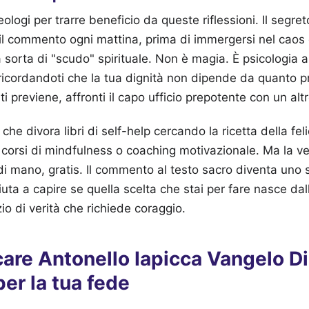
logi per trarre beneficio da queste riflessioni. Il segret
l commento ogni mattina, prima di immergersi nel caos d
sorta di "scudo" spirituale. Non è magia. È psicologia ap
a ricordandoti che la tua dignità non dipende da quanto 
i previene, affronti il capo ufficio prepotente con un altr
he divora libri di self-help cercando la ricetta della fe
n corsi di mindfulness o coaching motivazionale. Ma la v
 di mano, gratis. Il commento al testo sacro diventa uno
iuta a capire se quella scelta che stai per fare nasce dal
zio di verità che richiede coraggio.
are Antonello Iapicca Vangelo Di 
per la tua fede