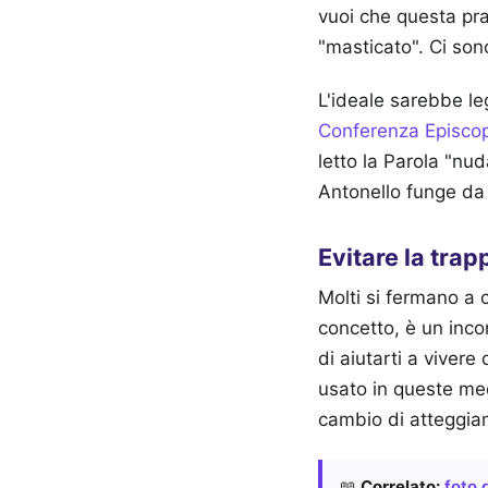
vuoi che questa pra
"masticato". Ci so
L'ideale sarebbe leg
Conferenza Episcop
letto la Parola "nu
Antonello funge da 
Evitare la trap
Molti si fermano a 
concetto, è un inco
di aiutarti a vivere
usato in queste med
cambio di atteggiam
📖
Correlato:
foto d