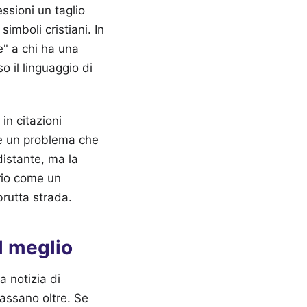
ssioni un taglio
imboli cristiani. In
e" a chi ha una
 il linguaggio di
in citazioni
are un problema che
distante, ma la
prio come un
brutta strada.
al meglio
 notizia di
assano oltre. Se