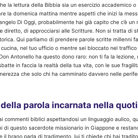
he la lettura della Bibbia sia un esercizio accademico o
re la domenica mattina mentre aspetti che inizi la mess
angelo Di Oggi, probabilmente hai già capito che c’è un
 diretto, di approcciarsi alle Scritture. Non si tratta di s
torica. Qui parliamo di prendere parole scritte millenni f
cucina, nel tuo ufficio o mentre sei bloccato nel traffic
on Antonello ha questo dono raro: non ti fa la lezione,
atte in faccia la realtà della tua vita, con le sue fragilit
enerezza che solo chi ha camminato davvero nelle perif
della parola incarnata nella quoti
 ai commenti biblici aspettandosi un linguaggio aulico, qu
oni di questo sacerdote missionario in Giappone e restano
Se il brano parla di tradimento, lui ti chiede chi hai tradi