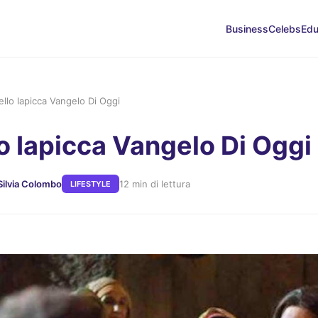
Business
Celebs
Edu
llo Iapicca Vangelo Di Oggi
o Iapicca Vangelo Di Oggi
Silvia Colombo
12 min di lettura
LIFESTYLE