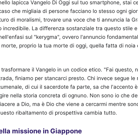
nello Iapicca Vangelo Di Oggi sul tuo smartphone, stai 
aso che migliaia di persone facciano lo stesso ogni gio
turo di moralismi, trovare una voce che ti annuncia la Gr
 incredibile. La differenza sostanziale tra questo stile 
a nell'enfasi sul "kerygma", ovvero l'annuncio fondamenta
a morte, proprio la tua morte di oggi, quella fatta di noia 
rasformare il Vangelo in un codice etico. "Fai questo, n
ada, finiamo per stancarci presto. Chi invece segue le ri
nale, di cui il sacerdote fa parte, sa che l'accento è
agire nella storia concreta di ognuno. Non sono io che de
iacere a Dio, ma è Dio che viene a cercarmi mentre son
uesto ribaltamento di prospettiva cambia tutto.
ella missione in Giappone