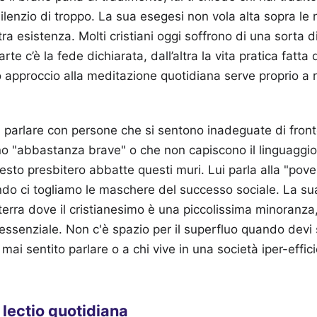
ilenzio di troppo. La sua esegesi non vola alta sopra le
ra esistenza. Molti cristiani oggi soffrono di una sorta d
rte c’è la fede dichiarata, dall’altra la vita pratica fatta
o approccio alla meditazione quotidiana serve proprio a 
 parlare con persone che si sentono inadeguate di fronte
o "abbastanza brave" o che non capiscono il linguaggio
uesto presbitero abbatte questi muri. Lui parla alla "pov
ndo ci togliamo le maschere del successo sociale. La su
erra dove il cristianesimo è una piccolissima minoranza,
essenziale. Non c'è spazio per il superfluo quando devi 
 mai sentito parlare o a chi vive in una società iper-eff
 lectio quotidiana