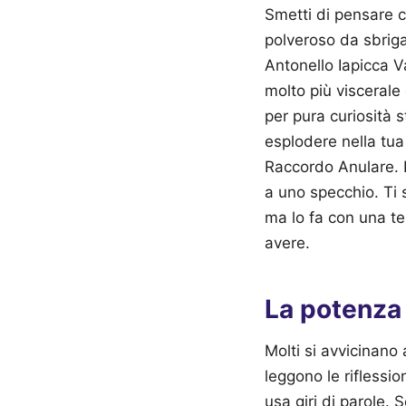
Smetti di pensare c
polveroso da sbriga
Antonello Iapicca V
molto più viscerale e
per pura curiosità s
esplodere nella tua 
Raccordo Anulare. D
a uno specchio. Ti sb
ma lo fa con una t
avere.
La potenza 
Molti si avvicinano
leggono le riflessi
usa giri di parole. 