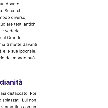
 un dovere
a. Se cerchi
 modo diverso,
tudiare testi antichi
a e vederle
o sul Grande
 ma ti mette davanti
à e le sue ipocrisie,
erie del mondo può
dianità
asi distaccato. Poi
 spiazzati. Lui non
to stamattina con un