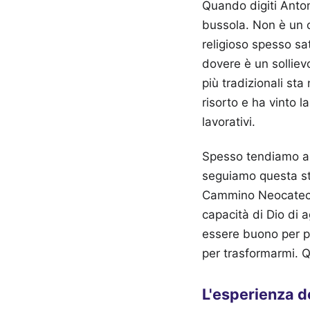
Quando digiti Anto
bussola. Non è un c
religioso spesso sa
dovere è un sollievo
più tradizionali st
risorto e ha vinto l
lavorativi.
Spesso tendiamo a t
seguiamo questa str
Cammino Neocatecume
capacità di Dio di 
essere buono per p
per trasformarmi. Q
L'esperienza d