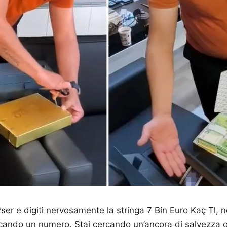
ser e digiti nervosamente la stringa 7 Bin Euro Kaç Tl, n
ando un numero. Stai cercando un’ancora di salvezza o,