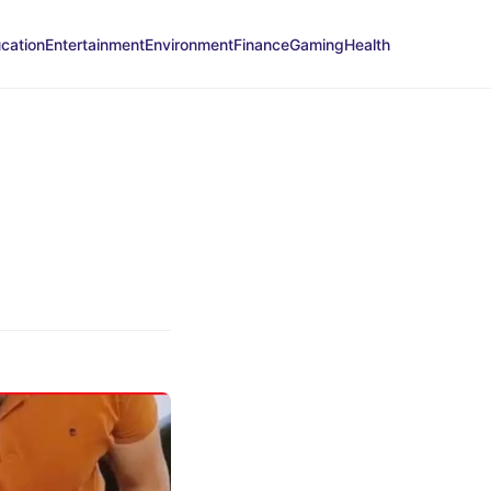
cation
Entertainment
Environment
Finance
Gaming
Health