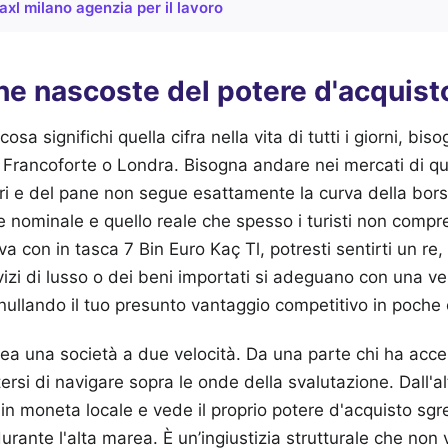
axl milano agenzia per il lavoro
e nascoste del potere d'acquisto
sa significhi quella cifra nella vita di tutti i giorni, bis
di Francoforte o Londra. Bisogna andare nei mercati di qu
i e del pane non segue esattamente la curva della bors
ore nominale e quello reale che spesso i turisti non comp
va con in tasca 7 Bin Euro Kaç Tl, potresti sentirti un re
vizi di lusso o dei beni importati si adeguano con una ve
ullando il tuo presunto vantaggio competitivo in poche 
a una società a due velocità. Da una parte chi ha acces
ersi di navigare sopra le onde della svalutazione. Dall'al
 in moneta locale e vede il proprio potere d'acquisto sgr
urante l'alta marea. È un’ingiustizia strutturale che non v