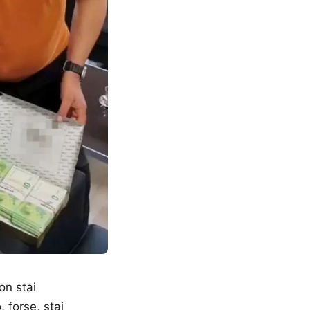
on stai
 forse, stai