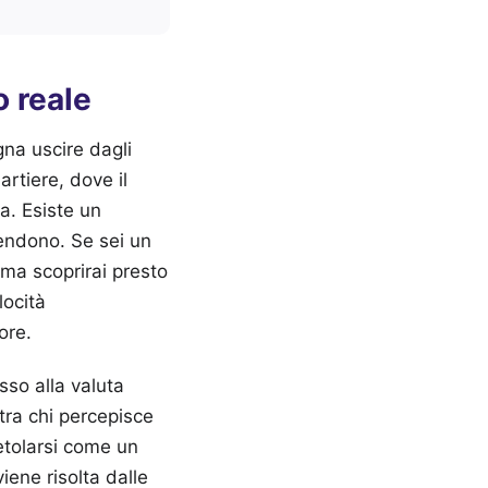
 reale
ogna uscire dagli
artiere, dove il
a. Esiste un
rendono. Se sei un
, ma scoprirai presto
locità
ore.
so alla valuta
tra chi percepisce
etolarsi come un
iene risolta dalle