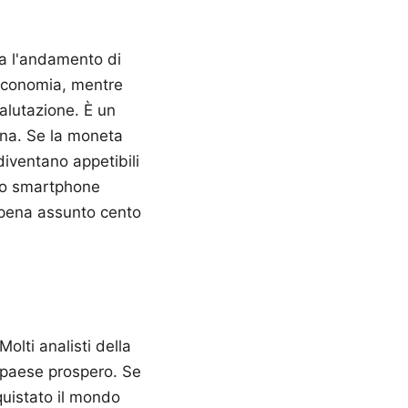
va l'andamento di
’economia, mentre
alutazione. È un
na. Se la moneta
diventano appetibili
llo smartphone
appena assunto cento
olti analisti della
 paese prospero. Se
quistato il mondo