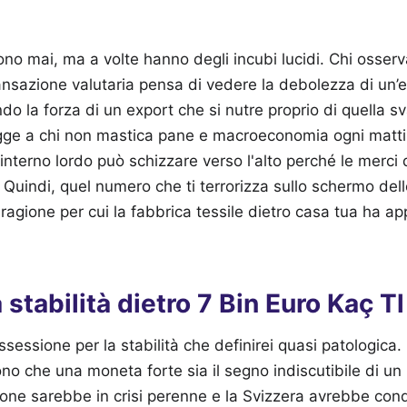
no mai, ma a volte hanno degli incubi lucidi. Chi osser
ransazione valutaria pensa di vedere la debolezza di un
o la forza di un export che si nutre proprio di quella sv
ge a chi non mastica pane e macroeconomia ogni matti
 interno lordo può schizzare verso l'alto perché le merci 
i. Quindi, quel numero che ti terrorizza sullo schermo de
ragione per cui la fabbrica tessile dietro casa tua ha 
a stabilità dietro 7 Bin Euro Kaç Tl
sessione per la stabilità che definirei quasi patologica. M
o che una moneta forte sia il segno indiscutibile di un
pone sarebbe in crisi perenne e la Svizzera avrebbe con