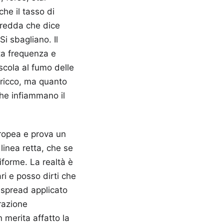
he il tasso di
fredda che dice
Si sbagliano. Il
lta frequenza e
scola al fumo delle
i ricco, ma quanto
che infiammano il
uropea e prova un
linea retta, che se
iforme. La realtà è
ri e posso dirti che
i spread applicato
erazione
 merita affatto la