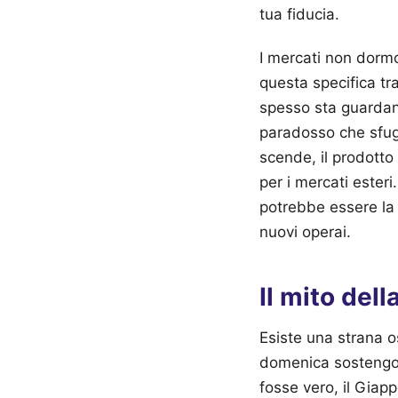
tua fiducia.
I mercati non dormo
questa specifica t
spesso sta guardand
paradosso che sfug
scende, il prodotto
per i mercati ester
potrebbe essere la 
nuovi operai.
Il mito dell
Esiste una strana os
domenica sostengon
fosse vero, il Giap