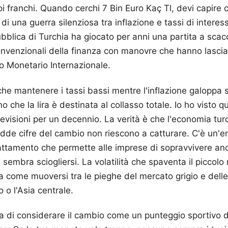
oi franchi. Quando cerchi 7 Bin Euro Kaç Tl, devi capire c
o di una guerra silenziosa tra inflazione e tassi di intere
bblica di Turchia ha giocato per anni una partita a scac
onvenzionali della finanza con manovre che hanno lasci
do Monetario Internazionale.
 che mantenere i tassi bassi mentre l'inflazione galoppa s
 che la lira è destinata al collasso totale. Io ho visto q
revisioni per un decennio. La verità è che l'economia tu
redde cifre del cambio non riescono a catturare. C'è un'e
attamento che permette alle imprese di sopravvivere an
i sembra sciogliersi. La volatilità che spaventa il piccolo
sa come muoversi tra le pieghe del mercato grigio e dell
o o l'Asia centrale.
 di considerare il cambio come un punteggio sportivo do