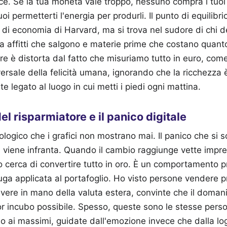
ce. Se la tua moneta vale troppo, nessuno compra i tuoi 
i permetterti l'energia per produrli. Il punto di equilibrio
i di economia di Harvard, ma si trova nel sudore di chi d
ra affitti che salgono e materie prime che costano quanto
re è distorta dal fatto che misuriamo tutto in euro, come
versale della felicità umana, ignorando che la ricchezza
te legato al luogo in cui metti i piedi ogni mattina.
el risparmiatore e il panico digitale
ologico che i grafici non mostrano mai. Il panico che si
a viene infranta. Quando il cambio raggiunge vette impre
 cerca di convertire tutto in oro. È un comportamento p
fuga applicata al portafoglio. Ho visto persone vendere p
 avere in mano della valuta estera, convinte che il doman
or incubo possibile. Spesso, queste sono le stesse per
o ai massimi, guidate dall'emozione invece che dalla log