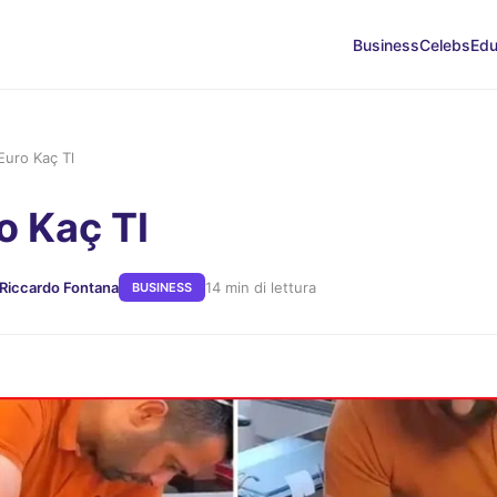
Business
Celebs
Edu
Euro Kaç Tl
o Kaç Tl
 Riccardo Fontana
14 min di lettura
BUSINESS