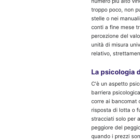
numero più alto vin
troppo poco, non puo
stelle o nei manual
conti a fine mese t
percezione del valo
unità di misura uni
relativo, strettamen
La psicologia d
C'è un aspetto psic
barriera psicologic
corre ai bancomat o
risposta di lotta o 
stracciati solo per
peggiore del peggi
quando i prezzi son