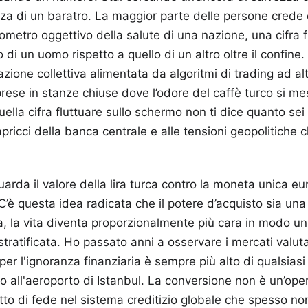
a di un baratro. La maggior parte delle persone crede c
metro oggettivo della salute di una nazione, una cifra 
 di un uomo rispetto a quello di un altro oltre il confine. 
azione collettiva alimentata da algoritmi di trading ad a
 prese in stanze chiuse dove l’odore del caffè turco si me
uella cifra fluttuare sullo schermo non ti dice quanto se
apricci della banca centrale e alle tensioni geopolitiche 
guarda il valore della lira turca contro la moneta unica e
C’è questa idea radicata che il potere d’acquisto sia una 
a, la vita diventa proporzionalmente più cara in modo un
tratificata. Ho passato anni a osservare i mercati valuta
per l'ignoranza finanziaria è sempre più alto di qualsias
bio all'aeroporto di Istanbul. La conversione non è un’op
to di fede nel sistema creditizio globale che spesso non