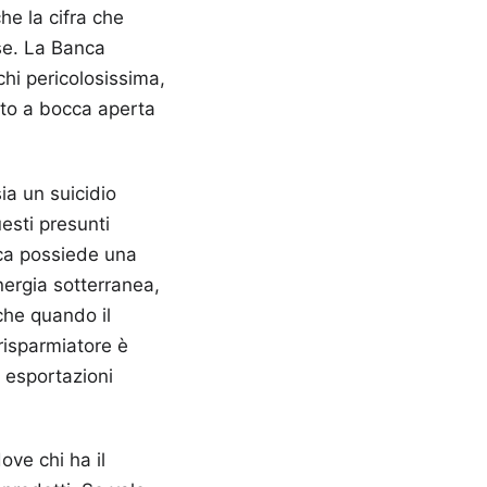
he la cifra che
sse. La Banca
chi pericolosissima,
ato a bocca aperta
ia un suicidio
uesti presunti
rca possiede una
nergia sotterranea,
che quando il
 risparmiatore è
e esportazioni
ve chi ha il