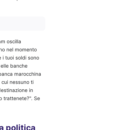
am oscilla
lano nel momento
 i tuoi soldi sono
 delle banche
a banca marocchina
 cui nessuno ti
destinazione in
o trattenete?". Se
a politica