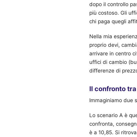
dopo il controllo p
più costoso. Gli uff
chi paga quegli affit
Nella mia esperienz
proprio devi, cambia
arrivare in centro 
uffici di cambio (b
differenze di prez
Il confronto tr
Immaginiamo due sce
Lo scenario A è que
confronta, consegn
è a 10,85. Si ritro