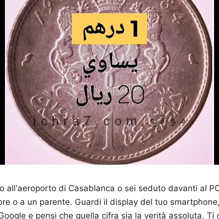
o all'aeroporto di Casablanca o sei seduto davanti al PC
ore o a un parente. Guardi il display del tuo smartphone, 
ogle e pensi che quella cifra sia la verità assoluta. Ti chiedi ي