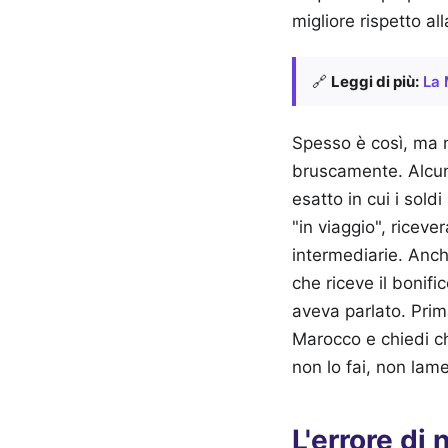
migliore rispetto al
🔗
Leggi di più:
La 
Spesso è così, ma no
bruscamente. Alcun
esatto in cui i sold
"in viaggio", riceve
intermediarie. Anch
che riceve il bonif
aveva parlato. Prim
Marocco e chiedi ch
non lo fai, non la
L'errore di 