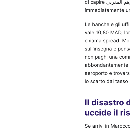
di capire كم يساوي 1000 يورو بالدرهم المغربي per una transazione personale, devi sottrarre
immediatamente una 
Le banche e gli uffi
vale 10,80 MAD, lor
chiama spread. Mol
sull'insegna e pensa
non paghi una commi
abbondantemente il
aeroporto e trovars
lo scarto dal tasso 
Il disastro
uccide il r
Se arrivi in Marocc