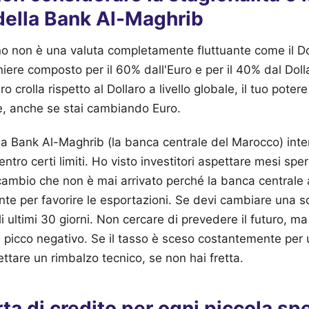
della Bank Al-Maghrib
o non è una valuta completamente fluttuante come il Doll
iere composto per il 60% dall'Euro e per il 40% dal Dol
ro crolla rispetto al Dollaro a livello globale, il tuo poter
, anche se stai cambiando Euro.
la Bank Al-Maghrib (la banca centrale del Marocco) inte
ntro certi limiti. Ho visto investitori aspettare mesi spe
cambio che non è mai arrivato perché la banca centrale 
nte per favorire le esportazioni. Se devi cambiare una
i ultimi 30 giorni. Non cercare di prevedere il futuro, m
di picco negativo. Se il tasso è sceso costantemente per
ttare un rimbalzo tecnico, se non hai fretta.
rta di credito per ogni piccola sp