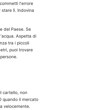
 commetti l'errore
 stare lì. Indovina
re del Paese. Se
 d'acqua. Aspetta di
za tra i piccoli
tri, puoi trovare
 persone.
l cartello, non
0 quando il mercato
ema velocemente.