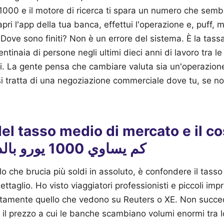
 apri l'app della tua banca, effettui l'operazione e, puff,
ove sono finiti? Non è un errore del sistema. È la tassa
ntinaia di persone negli ultimi dieci anni di lavoro tra l
ni. La gente pensa che cambiare valuta sia un'operazio
si tratta di una negoziazione commerciale dove tu, se no
del tasso medio di mercato e il co
كم يساوي 1000 يورو بالدرهم المغربي
llo che brucia più soldi in assoluto, è confondere il tasso
ettaglio. Ho visto viaggiatori professionisti e piccoli impr
ttamente quello che vedono su Reuters o XE. Non succed
il prezzo a cui le banche scambiano volumi enormi tra 