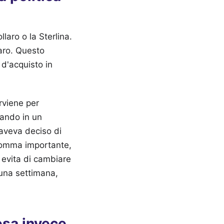
aro o la Sterlina.
laro. Questo
e d'acquisto in
rviene per
rando in un
aveva deciso di
 somma importante,
a evita di cambiare
 una settimana,
esa invece