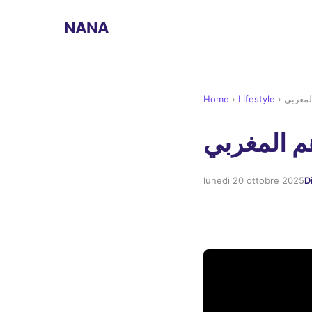
NANA
Home
›
Lifestyle
›
lunedì 20 ottobre 2025
D