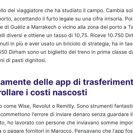
llo del viaggiatore che ha studiato il campo. Cambia sol
to, accettando il furto legale su una cifra irrisoria. Poi 
e di Guéliz a Marrakech o vicino alla zona del porto a Ta
elli diversi e ottiene un tasso di 10,75. Riceve 10.750 Di
uti in più e aver usato un briciolo di strategia, ha in t
450 Dirham sono un biglietto del treno in prima classe da
ni di pasti dignitosi.
camente delle app di trasferimen
ollare i costi nascosti
p come Wise, Revolut o Remitly. Sono strumenti fantast
i commettono l'errore di inviare denaro senza guardare il
ato, ho lavorato con persone che inviavano somme impor
à o pagare fornitori in Marocco. Pensavano che l'app fo