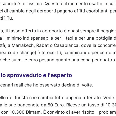
assaporti è fortissima. Questo è il momento esatto in cui
ici di cambio negli aeroporti pagano affitti esorbitanti per
ti? Tu.
a, il tasso offerto in aeroporto è quasi sempre il peggio
 il minimo indispensabile per il taxi e per una bottiglia
città, a Marrakech, Rabat o Casablanca, dove la concorren
ureaux de change) è feroce. Lì, camminando per cento me
zo che su mille euro pesano quanto una cena per quattro
a lo sprovveduto e l'esperto
nari reali che ho osservato decine di volte.
llo del turista che cambia tutto appena atterrato. Vede i
a le sue banconote da 50 Euro. Riceve un tasso di 10,3
va con 10.300 Dirham. È convinto di aver risolto il probl