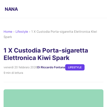
NANA
Home
›
Lifestyle
›
1 X Custodia Porta-sigaretta Elettronica Kiwi
Spark
1 X Custodia Porta-sigaretta
Elettronica Kiwi Spark
venerdì 20 febbraio 2026
Di Riccardo Fontana
LIFESTYLE
9 min di lettura