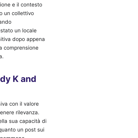
ione e il contesto
o un collettivo
rando
 stato un locale
initiva dopo appena
una comprensione
a.
Lady K and
va con il valore
tenere rilevanza.
lla sua capacità di
 quanto un post sui