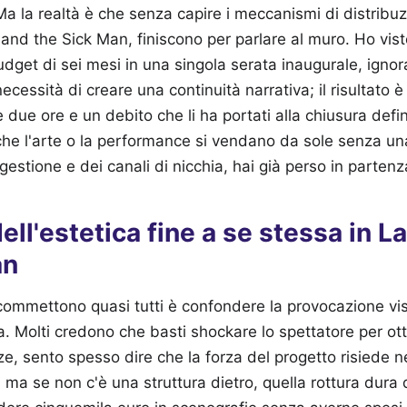
 la realtà è che senza capire i meccanismi di distribuz
 and the Sick Man, finiscono per parlare al muro. Ho vist
udget di sei mesi in una singola serata inaugurale, igno
essità di creare una continuità narrativa; il risultato è
 due ore e un debito che li ha portati alla chiusura def
 che l'arte o la performance si vendano da sole senza 
 gestione e dei canali di nicchia, hai già perso in partenz
dell'estetica fine a se stessa in 
an
 commettono quasi tutti è confondere la provocazione visi
ra. Molti credono che basti shockare lo spettatore per ot
e, sento spesso dire che la forza del progetto risiede ne
 ma se non c'è una struttura dietro, quella rottura dura