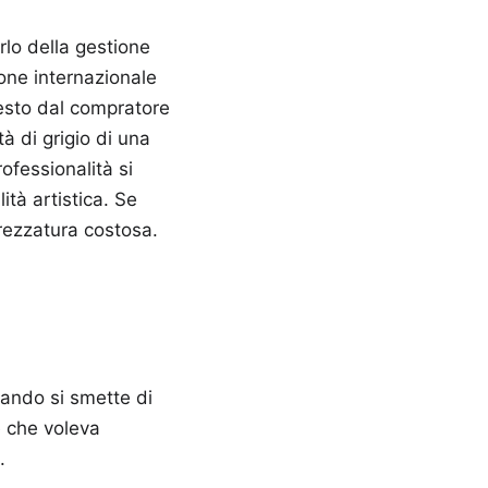
arlo della gestione
one internazionale
iesto dal compratore
à di grigio di una
ofessionalità si
ità artistica. Se
trezzatura costosa.
ando si smette di
e che voleva
.