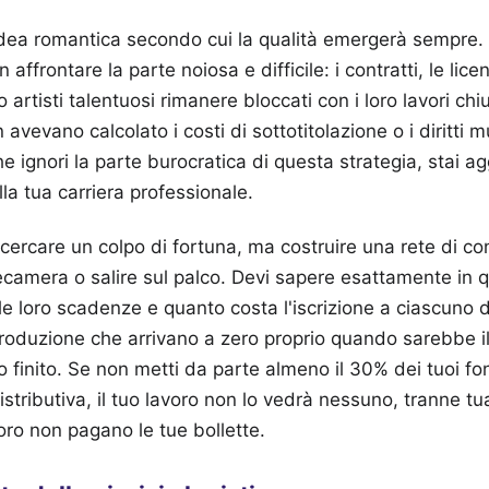
idea romantica secondo cui la qualità emergerà sempre. 
affrontare la parte noiosa e difficile: i contratti, le licen
o artisti talentuosi rimanere bloccati con i loro lavori chi
avevano calcolato i costi di sottotitolazione o i diritti m
che ignori la parte burocratica di questa strategia, stai 
la tua carriera professionale.
cercare un colpo di fortuna, ma costruire una rete di co
ecamera o salire sul palco. Devi sapere esattamente in qu
le loro scadenze e quanto costa l'iscrizione a ciascuno d
roduzione che arrivano a zero proprio quando sarebbe 
o finito. Se non metti da parte almeno il 30% dei tuoi fon
stributiva, il tuo lavoro non lo vedrà nessuno, tranne tu
 loro non pagano le tue bollette.