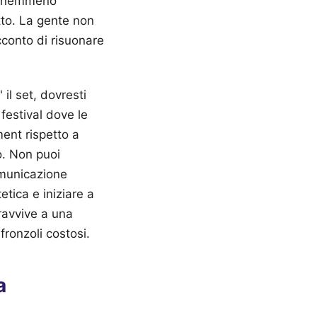
si nemmeno
tto. La gente non
cconto di risuonare
il set, dovresti
 festival dove le
ment rispetto a
o. Non puoi
omunicazione
tica e iniziare a
ravvive a una
fronzoli costosi.
a