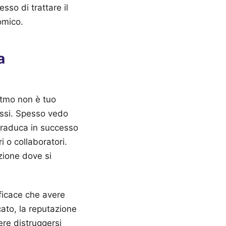
so di trattare il
omico.
a
itmo non è tuo
essi. Spesso vedo
 traduca in successo
i o collaboratori.
nzione dove si
fficace che avere
cato, la reputazione
ere distruggersi