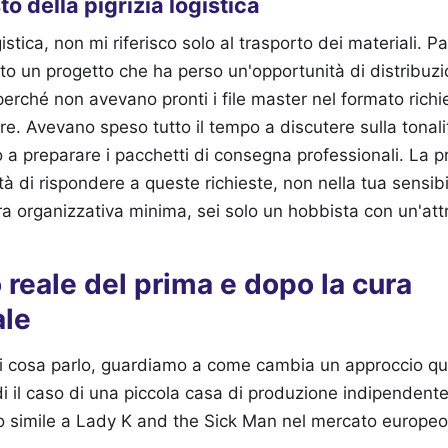
to della pigrizia logistica
stica, non mi riferisco solo al trasporto dei materiali. P
to un progetto che ha perso un'opportunità di distribuzi
erché non avevano pronti i file master nel formato rich
re. Avevano speso tutto il tempo a discutere sulla tonalit
a preparare i pacchetti di consegna professionali. La pr
à di rispondere a queste richieste, non nella tua sensibil
ra organizzativa minima, sei solo un hobbista con un'at
 reale del prima e dopo la cura
ale
di cosa parlo, guardiamo a come cambia un approccio qu
i il caso di una piccola casa di produzione indipendent
to simile a Lady K and the Sick Man nel mercato europeo