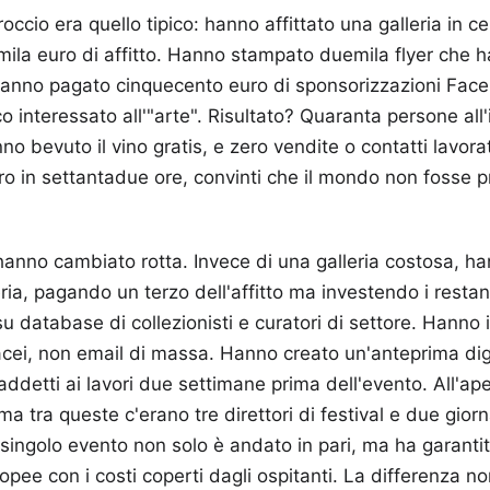
approccio era quello tipico: hanno affittato una galleria in 
mila euro di affitto. Hanno stampato duemila flyer che h
hanno pagato cinquecento euro di sponsorizzazioni Fac
o interessato all'"arte". Risultato? Quaranta persone all
no bevuto il vino gratis, e zero vendite o contatti lavor
ro in settantadue ore, convinti che il mondo non fosse pr
anno cambiato rotta. Invece di una galleria costosa, ha
ria, pagando un terzo dell'affitto ma investendo i restan
u database di collezionisti e curatori di settore. Hanno in
acei, non email di massa. Hanno creato un'anteprima dig
ddetti ai lavori due settimane prima dell'evento. All'ap
 tra queste c'erano tre direttori di festival e due giorna
 singolo evento non solo è andato in pari, ma ha garantito
ropee con i costi coperti dagli ospitanti. La differenza n