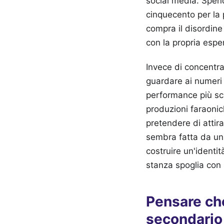
social media. Spen
cinquecento per la 
compra il disordine
con la propria espe
Invece di concentra
guardare ai numeri d
performance più sca
produzioni faraoni
pretendere di attir
sembra fatta da un 
costruire un'identi
stanza spoglia con u
Pensare che
secondario