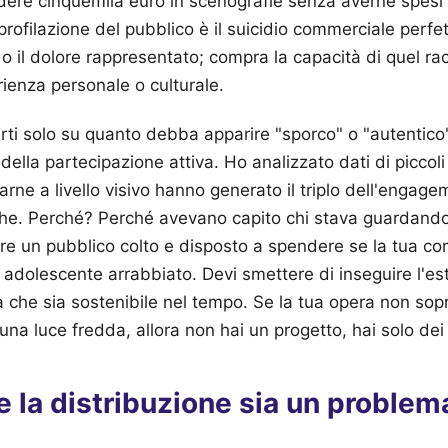
dere cinquemila euro in scenografie senza averne spe
profilazione del pubblico è il suicidio commerciale perfe
 o il dolore rappresentato; compra la capacità di quel ra
rienza personale o culturale.
rti solo su quanto debba apparire "sporco" o "autentico" 
ella partecipazione attiva. Ho analizzato dati di piccoli
rne a livello visivo hanno generato il triplo dell'engage
che. Perché? Perché avevano capito chi stava guardand
are un pubblico colto e disposto a spendere se la tua c
adolescente arrabbiato. Devi smettere di inseguire l'este
tà che sia sostenibile nel tempo. Se la tua opera non sop
na luce fredda, allora non hai un progetto, hai solo dei 
 la distribuzione sia un problem