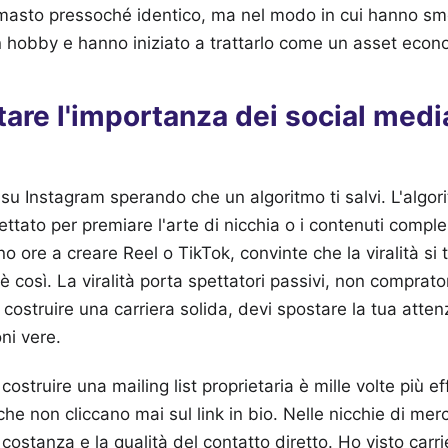
rimasto pressoché identico, ma nel modo in cui hanno smes
n hobby e hanno iniziato a trattarlo come un asset econ
are l'importanza dei social medi
 su Instagram sperando che un algoritmo ti salvi. L'algor
ttato per premiare l'arte di nicchia o i contenuti compl
 ore a creare Reel o TikTok, convinte che la viralità si
 così. La viralità porta spettatori passivi, non comprator
è costruire una carriera solida, devi spostare la tua atte
ni vere.
costruire una mailing list proprietaria è mille volte più e
he non cliccano mai sul link in bio. Nelle nicchie di mer
 costanza e la qualità del contatto diretto. Ho visto carri