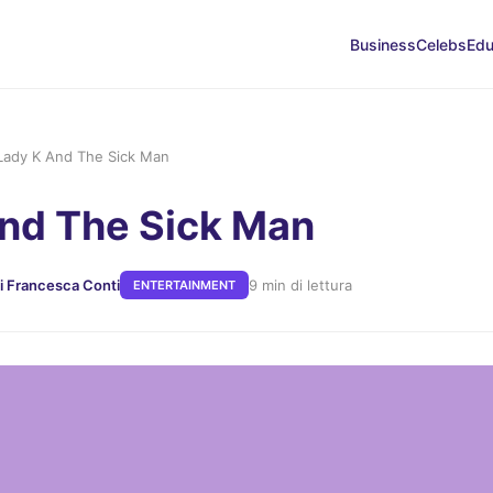
Business
Celebs
Edu
Lady K And The Sick Man
nd The Sick Man
i Francesca Conti
9 min di lettura
ENTERTAINMENT