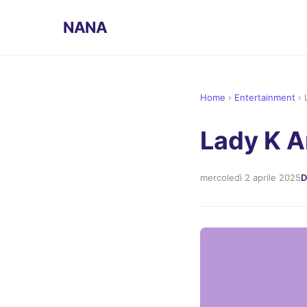
NANA
Home
›
Entertainment
›
Lady K A
mercoledì 2 aprile 2025
D